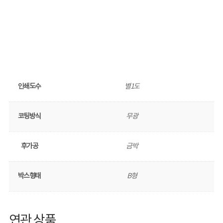
인쇄도수
별1도
코팅방식
무광
후가공
금박
박스형태
B형
연관 상품