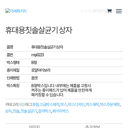
홈
/
B형
/ 휴대용칫솔살균기 상자
휴대용칫솔살균기 상자
품명
휴대용칫솔살균기 상자
품번
mp0223
박스형태
B형
종이재질
로얄아이보리
인쇄방법
옵셋
박스특징
B형박스입니다. 내부에는 제품을 고정시
켜주는 종이패드가 있어 제품을 안전하게
패키징할 수 있습니다.
카테고리:
B형
태그:
B형
,
고급박스제작
,
박스
,
박스디자인
,
박스제작
,
박스주문제작
,
상자
,
칫솔
,
칫솔살균기
,
칼라박스
,
패키지박스
이미지
추가 정보