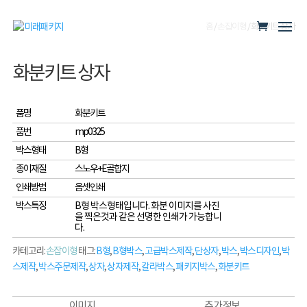
홈
/
손잡이형
/ 화분키트 상자
화분키트 상자
품명
화분키트
품번
mp0325
박스형태
B형
종이재질
스노우+E골합지
인쇄방법
옵셋인쇄
박스특징
B형 박스형태입니다. 화분 이미지를 사진
을 찍은것과 같은 선명한 인쇄가 가능합니
다.
카테고리:
손잡이형
태그:
B형
,
B형박스
,
고급박스제작
,
단상자
,
박스
,
박스디자인
,
박
스제작
,
박스주문제작
,
상자
,
상자제작
,
칼라박스
,
패키지박스
,
화분키트
이미지
추가 정보