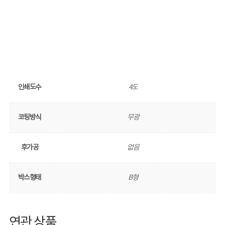
인쇄도수
4도
코팅방식
무광
후가공
없음
박스형태
B형
연관 상품