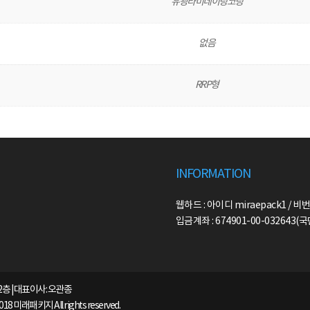
유광라미네이팅코팅
없음
RRP형
INFORMATION
웹하드 : 아이디 miraepack1 / 비번
입금계좌 : 674901-00-032643
2층 | 대표이사: 오관종
2018 미래패키지 All rights reserved.