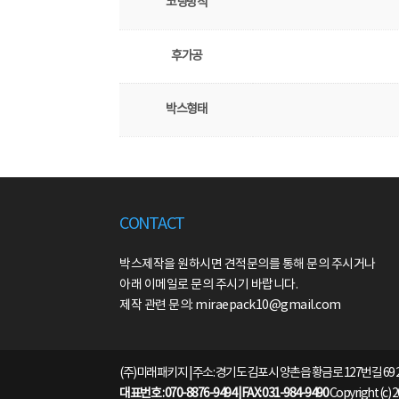
코팅방식
후가공
박스형태
CONTACT
박스제작을 원하시면 견적문의를 통해 문의 주시거나
아래 이메일로 문의 주시기 바랍니다.
제작 관련 문의: miraepack10@gmail.com
(주)미래패키지 | 주소: 경기도 김포시 양촌읍 황금로 127번길 69 
대표번호 : 070-8876-9494 | FAX: 031-984-9490
Copyright (c) 