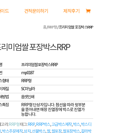
가이드
견적문의하기
제작후기
홈
/
RRP형
/ 프리미엄쌀 포장박스RRP
리미엄쌀 포장박스RRP
명
프리미엄쌀 포장박스RRP
번
mp0187
스형태
RRP형
이재질
SC마닐라
쇄방법
옵셋인쇄
스특징
RRP형 단상자입니다. 점선을 따라 윗부분
을 뜯어내면 매장 진열장에 박스로 진열가
능합니다.
고리:
RRP형
태그:
RRP
,
RRP박스
,
고급박스제작
,
박스
,
박스디
인
,
박스주문제작
,
상자
,
선물박스
,
쌀
,
쌀포장
,
쌀포장박스
,
칼라박