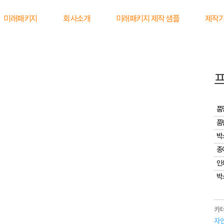
미래패키지
회사소개
미래패키지 제작 샘플
제작
프
품
품
박
종
인
박
카테
자