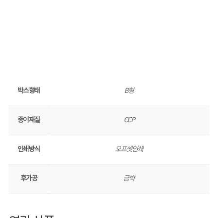
박스형태
B형
종이재질
CCP
인쇄방식
오프셋인쇄
후가공
금박