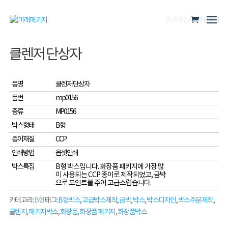
홈
/
B형
/ 클렌저 단상자
클렌저 단상자
품명
클렌저 단상자
품번
mp0156
종류
MP0156
박스형태
B형
종이재질
CCP
인쇄방법
옵셋인쇄
박스특징
B형 박스입니다. 화장품 패키지에 가장 많
이 사용되는 CCP 종이로 제작되었고, 금박
으로 포인트를 주어 고급스럽습니다.
카테고리:
B형
태그:
B형박스
,
고급박스제작
,
금박
,
박스
,
박스디자인
,
박스주문제작
,
클렌저
,
패키지박스
,
화장품
,
화장품 패키지
,
화장품박스