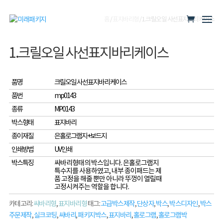
홈
/
표지바리형
/ 1.크릴오일 사선표지바리케이스
1.크릴오일 사선표지바리케이스
품명
크릴오일 사선표지바리 케이스
품번
mp0143
종류
MP0143
박스형태
표지바리
종이재질
은홀로그램지+보드지
인쇄방법
UV인쇄
박스특징
싸바리형태의 박스입니다. 은홀로그램지
특수지를 사용하였고, 내부 종이패드는 제
품 고정을 해줄 뿐만 아니라 뚜껑이 열릴때
고정시켜주는 역할을 합니다.
카테고리:
싸바리형
,
표지바리형
태그:
고급박스제작
,
단상자
,
박스
,
박스디자인
,
박스
주문제작
,
실크코팅
,
싸바리
,
패키지박스
,
표지바리
,
홀로그램
,
홀로그램박