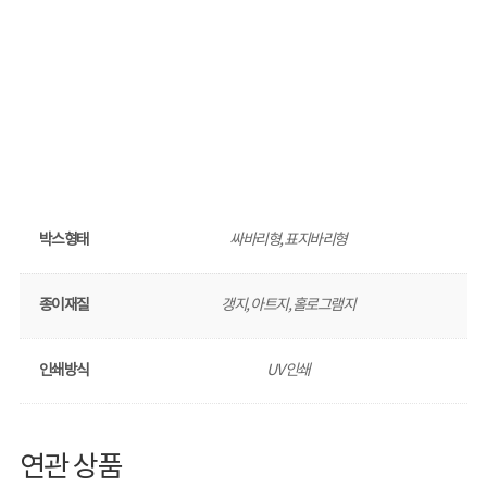
박스형태
싸바리형, 표지바리형
종이재질
갱지, 아트지, 홀로그램지
인쇄방식
UV 인쇄
연관 상품