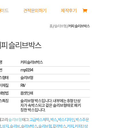
가이드
견적문의하기
제작후기
홈
/
슬리브형
/ 커피 슬리브박스
커피 슬리브박스
명
커피 슬리브박스
번
mp0194
스형태
슬리브형
이재질
RIV
쇄방법
옵셋인쇄
스특징
슬리브형 박스입니다. 내부에는 B형 단상
자가 속박스되고 겉은 슬리브형태로 패키
징한 박스입니다.
고리:
슬리브형
태그:
고급박스제작
,
박스
,
박스디자인
,
박스주문
작
,
상자
,
슬리브
,
슬리브박스
,
슬리브형
,
칼라박스
,
커피
,
커피단상