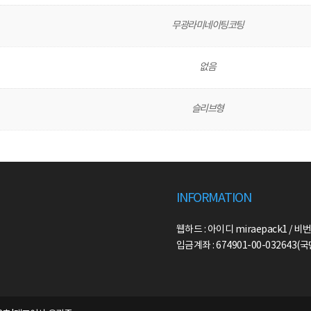
무광라미네이팅코팅
없음
슬리브형
INFORMATION
웹하드 : 아이디 miraepack1 / 비번
입금계좌 : 674901-00-032643