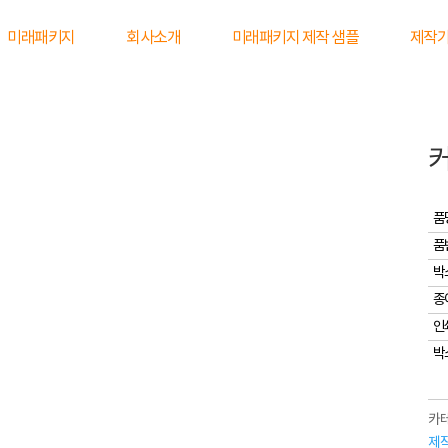
미래패키지
회사소개
미래패키지 제작 샘플
제작
품
품
박
종
인
박
카테
제