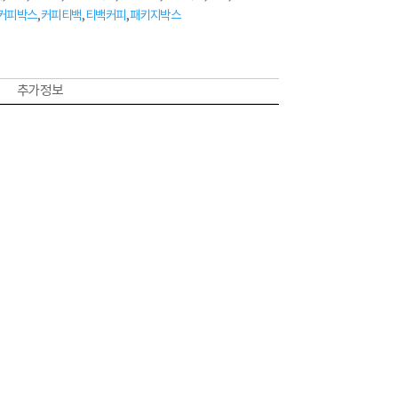
커피박스
,
커피티백
,
티백커피
,
패키지박스
추가 정보