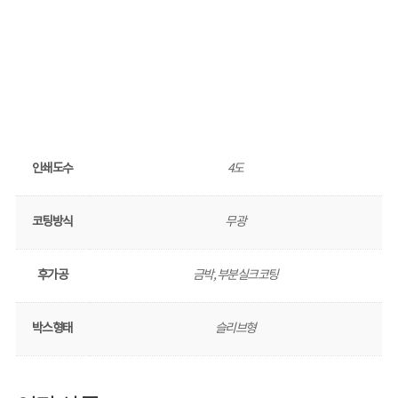
인쇄도수
4도
코팅방식
무광
후가공
금박, 부분실크코팅
박스형태
슬리브형