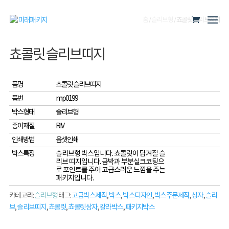
홈
/
슬리브형
/ 쵸콜릿 슬리브띠지
쵸콜릿 슬리브띠지
품명
쵸콜릿 슬리브띠지
품번
mp0199
박스형태
슬리브형
종이재질
RIV
인쇄방법
옵셋인쇄
박스특징
슬리브형 박스입니다. 쵸콜릿이 담겨질 슬
리브 띠지입니다. 금박과 부분실크코팅으
로 포인트를 주어 고급스러운 느낌을 주는
패키지입니다.
카테고리:
슬리브형
태그:
고급박스제작
,
박스
,
박스디자인
,
박스주문제작
,
상자
,
슬리
브
,
슬리브띠지
,
쵸콜릿
,
쵸콜릿상자
,
칼라박스
,
패키지박스