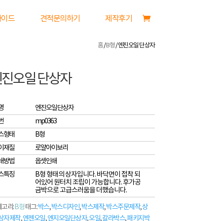
가이드
견적문의하기
제작후기
홈
/
B형
/ 엔진오일 단상자
엔진오일 단상자
명
엔진오일 단상자
번
mp0363
스형태
B형
이재질
로얄아이보리
쇄방법
옵셋인쇄
스특징
B형 형태의 상자입니다. 바닥면이 접착 되
어있어 원터치 조립이 가능합니다. 후가공
금박으로 고급스러움을 더했습니다.
고리:
B형
태그:
박스
,
박스디자인
,
박스제작
,
박스주문제작
,
상
상자제작
,
엔젠오일
,
엔지오일단상자
,
오일
,
칼라박스
,
패키지박