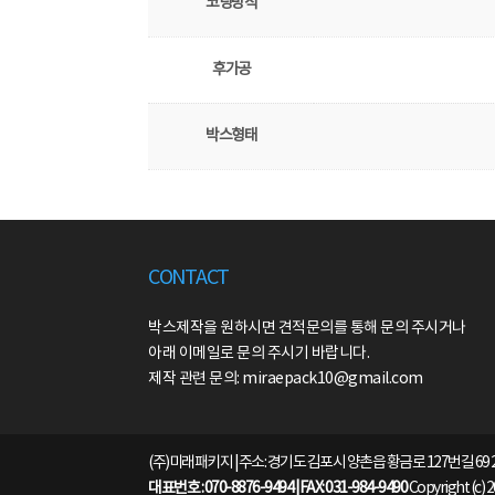
코팅방식
후가공
박스형태
CONTACT
박스제작을 원하시면 견적문의를 통해 문의 주시거나
아래 이메일로 문의 주시기 바랍니다.
제작 관련 문의: miraepack10@gmail.com
(주)미래패키지 | 주소: 경기도 김포시 양촌읍 황금로 127번길 69 
대표번호 : 070-8876-9494 | FAX: 031-984-9490
Copyright (c) 