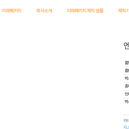
미래패키지
회사소개
미래패키지 제작 샘플
제작
품
품
박
종
인
박
카테
자
,