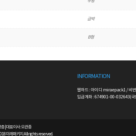
무광
금박
B형
INFORMATION
웹하드 : 아이디 miraepack1 / 비번
입금계좌 : 674901-00-032643
2층 | 대표이사: 오관종
2018 미래패키지 All rights reserved.