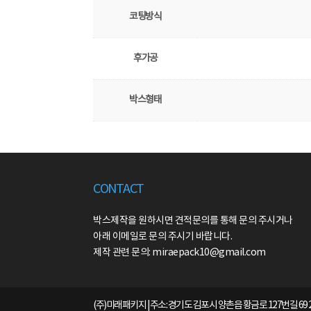
코팅방식
후가공
박스형태
CONTACT
박스제작을 원하시면 견적문의를 통해 문의 주시거나
아래 이메일로 문의 주시기 바랍니다.
제작 관련 문의: miraepack10@gmail.com
(주)미래패키지 | 주소: 경기도 김포시 양촌읍 황금로 127번길 69 