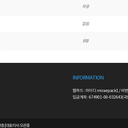
무광
없음
B형
INFORMATION
웹하드 : 아이디 miraepack1 / 비번
입금계좌 : 674901-00-032643
2층 | 대표이사: 오관종