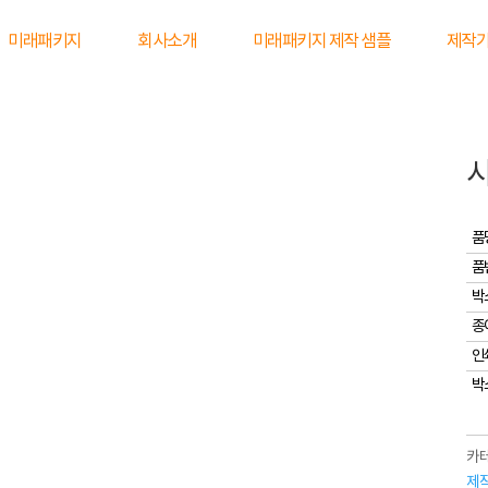
미래패키지
회사소개
미래패키지 제작 샘플
제작
품
품
박
종
인
박
카테
제