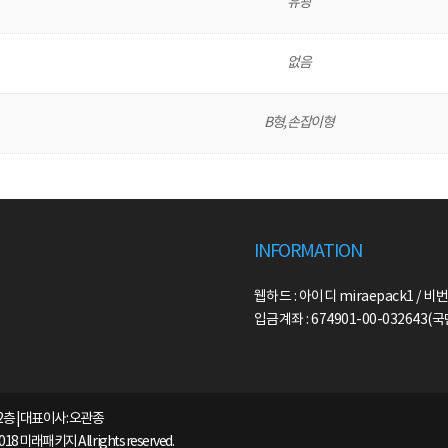
유광
없음
B형, 손잡이형
INFORMATION
웹하드 : 아이디 miraepack1 / 비번
입금계좌 : 674901-00-032643
2층 | 대표이사: 오관종
2018 미래패키지 All rights reserved.