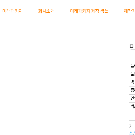
미래패키지
회사소개
미래패키지 제작 샘플
제작
품
품
박
종
인
박
카테
스
,