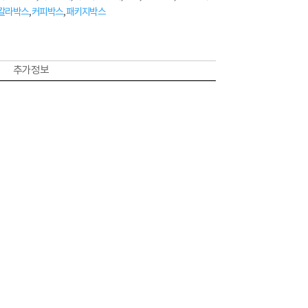
칼라박스
,
커피박스
,
패키지박스
추가 정보