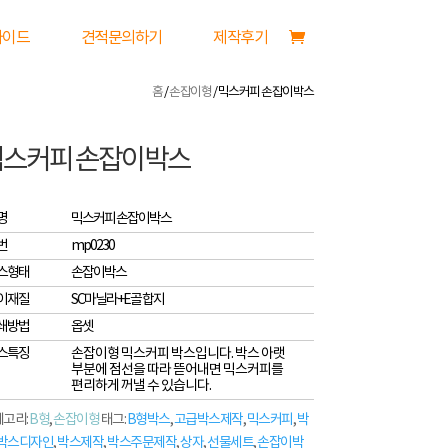
가이드
견적문의하기
제작후기
홈
/
손잡이형
/ 믹스커피 손잡이박스
믹스커피 손잡이박스
명
믹스커피 손잡이박스
번
mp0230
스형태
손잡이박스
이재질
SC마닐라+E골 합지
쇄방법
옵셋
스특징
손잡이형 믹스커피 박스입니다. 박스 아랫
부분에 점선을 따라 뜯어내면 믹스커피를
편리하게 꺼낼 수 있습니다.
고리:
B형
,
손잡이형
태그:
B형박스
,
고급박스제작
,
믹스커피
,
박
박스디자인
,
박스제작
,
박스주문제작
,
상자
,
선물세트
,
손잡이박