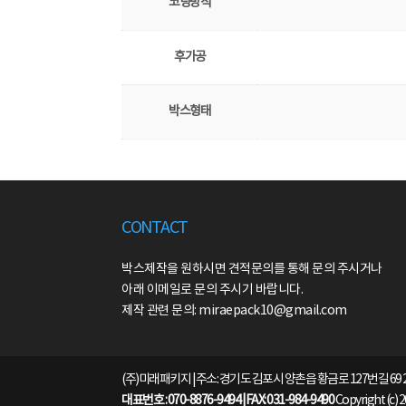
코팅방식
후가공
박스형태
CONTACT
박스제작을 원하시면 견적문의를 통해 문의 주시거나
아래 이메일로 문의 주시기 바랍니다.
제작 관련 문의: miraepack10@gmail.com
(주)미래패키지 | 주소: 경기도 김포시 양촌읍 황금로 127번길 69 
대표번호 : 070-8876-9494 | FAX: 031-984-9490
Copyright (c) 