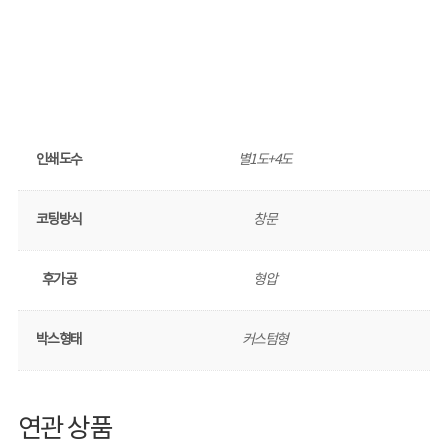
인쇄도수
별1도+4도
코팅방식
창문
후가공
형압
박스형태
커스텀형
연관 상품