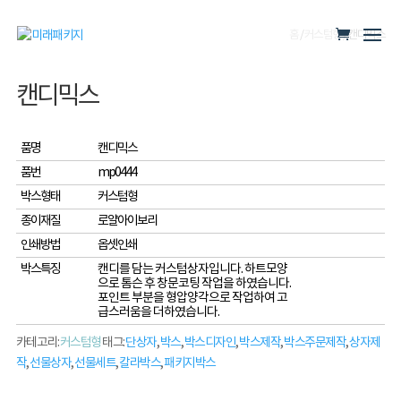
홈
/
커스텀형
/ 캔디믹스
캔디믹스
품명
캔디믹스
품번
mp0444
박스형태
커스텀형
종이재질
로얄아이보리
인쇄방법
옵셋인쇄
박스특징
캔디를 담는 커스텀상자입니다. 하트모양
으로 톰슨 후 창문코팅 작업을 하였습니다.
포인트 부분을 형압양각으로 작업하여 고
급스러움을 더하였습니다.
카테고리:
커스텀형
태그:
단상자
,
박스
,
박스디자인
,
박스제작
,
박스주문제작
,
상자제
작
,
선물상자
,
선물세트
,
칼라박스
,
패키지박스