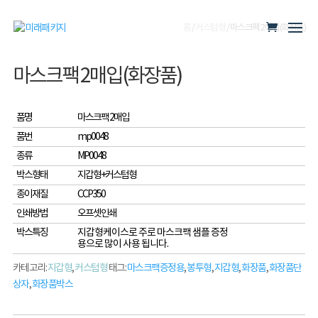
홈
/
커스텀형
/ 마스크팩 2매입(화장품)
마스크팩 2매입(화장품)
품명
마스크팩 2매입
품번
mp0048
종류
MP0048
박스형태
지갑형+커스텀형
종이재질
CCP350
인쇄방법
오프셋인쇄
박스특징
지갑형케이스로 주로 마스크팩 샘플 증정
용으로 많이 사용 됩니다.
카테고리:
지갑형
,
커스텀형
태그:
마스크팩증정용
,
봉투형
,
지갑형
,
화장품
,
화장품단
상자
,
화장품박스