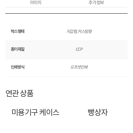
이미지
추가 정보
박스형태
지갑형, 커스텀형
종이재질
CCP
인쇄방식
오프셋인쇄
연관 상품
미용기구 케이스
빵상자