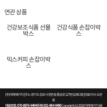
연관 상품
건강보조식품 선물
건강식품 손잡이박
박스
스
믹스커피 손잡이박
스
(주)미래패키지 | 주소: 경기도 김포시 양촌읍 황금로 127번길 69 2층 | 대표이사: 오관
종
대표번호 : 070-8876-9494 | FAX: 031-984-9490
Copyright (c) 2018 미래패키지 All