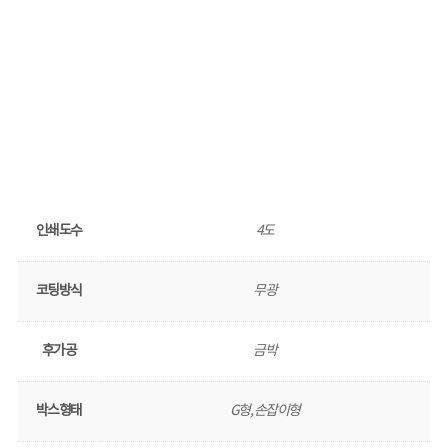
인쇄도수
4도
코팅방식
무광
후가공
금박
박스형태
G형, 손잡이형