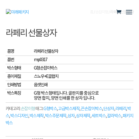
홈
/
손잡이형
/ 라페리 선물상자
라페리 선물상자
품명
라페리 선물상자
품번
mp0317
박스형태
G형 손잡이박스
종이재질
스노우+E골합지
인쇄방법
옵셋인쇄
박스특징
G형 박스형태입니다. 골판지를 중심으로
양면 합지, 양면 인쇄를 한 상자 입니다.
카테고리:
손잡이형
태그:
G형박스
,
고급박스제작
,
끈손잡이박스
,
단상자
,
라페리
,
박
스
,
박스디자인
,
박스제작
,
박스주문제작
,
상자
,
상자제작
,
세트박스
,
칼라박스
,
패키지
박스