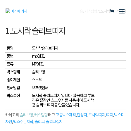
홈
/
커스텀형
/ 1.도시락 슬리브띠지
1.도시락 슬리브띠지
품명
도시락 슬리브띠지
품번
mp0131
종류
MP0131
박스형태
슬리브형
종이재질
스노우
인쇄방법
오프셋인쇄
박스특징
도시락 슬리브띠지 입니다. 깔끔하고 부드
러운 질감인 스노우지를 사용하여 도시락
용 슬리브 띠지를 만들었습니다.
카테고리:
슬리브형
,
커스텀형
태그:
고급박스제작
,
단상자
,
도시락띠지
,
띠지
,
박스디
자인
,
박스주문제작
,
슬리브
,
슬리브겉지