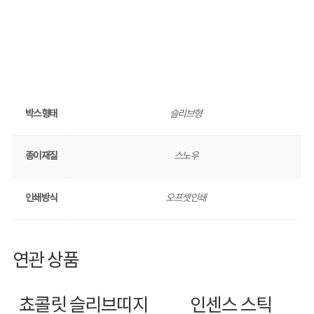
박스형태
슬리브형
종이재질
스노우
인쇄방식
오프셋인쇄
연관 상품
쵸콜릿 슬리브띠지
인센스 스틱