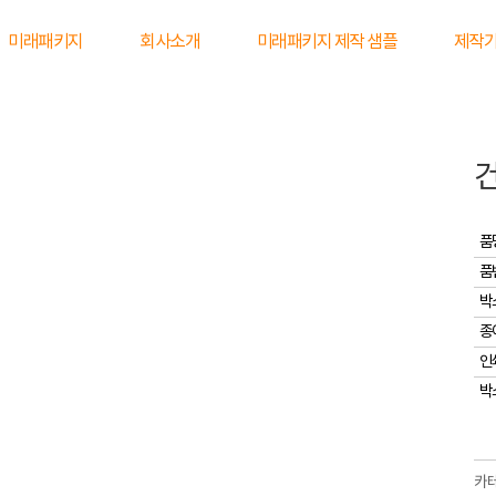
미래패키지
회사소개
미래패키지 제작 샘플
제작
품
품
박
종
인
박
카테