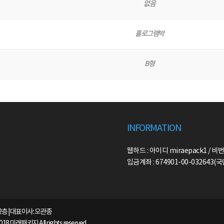
없음
홀로그램박
B형
INFORMATION
웹하드 : 아이디 miraepack1 / 비번
입금계좌 : 674901-00-032643
2층 | 대표이사: 오관종
2018 미래패키지 All rights reserved.