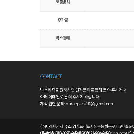
코팅방식
후가공
박스형태
CONTACT
박스제작을 원하시면 견적문의를 통해 문의 주시거나
아래 이메일로 문의 주시기 바랍니다.
제작 관련 문의: miraepack10@gmail.com
(주)미래패키지 | 주소: 경기도 김포시 양촌읍 황금로 127번길 69 
대표번호 : 070-8876-9494 | FAX: 031-984-9490
Copyright (c) 