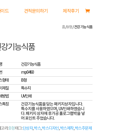
가이드
견적문의하기
제작후기
홈
/
B형
/ 건강기능식품
건강기능식품
명
건강기능식품
번
mp0460
스형태
B형
이재질
특수지
쇄방법
UV인쇄
스특징
건강기능식품을 담는 패키지상자입니다.
특수지를 사용하였으며, UV인쇄하였습니
다. 패키지 상자에 후가공 홀로그램박을 넣
어 포인트 주었습니다.
고리:
B형
태그:
단상자
,
박스
,
박스디자인
,
박스제작
,
박스주문제