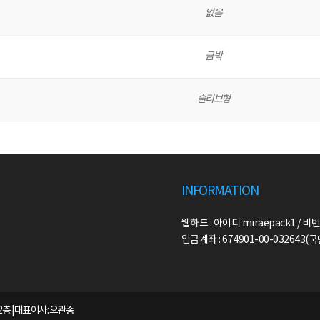
없음
금박
슬리브형
INFORMATION
웹하드 : 아이디 miraepack1 / 비번
입금계좌 : 674901-00-032643
2층 | 대표이사: 오관종