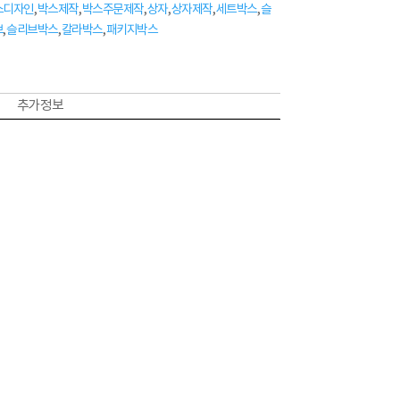
스디자인
,
박스제작
,
박스주문제작
,
상자
,
상자제작
,
세트박스
,
슬
브
,
슬리브박스
,
칼라박스
,
패키지박스
추가 정보