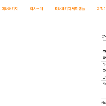
미래패키지
회사소개
미래패키지 제작 샘플
제작
품
품
박
종
인
박
카테