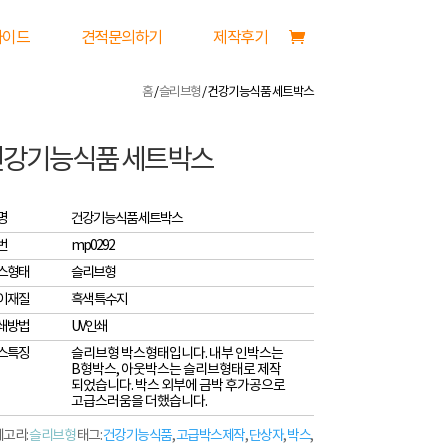
가이드
견적문의하기
제작후기
홈
/
슬리브형
/ 건강기능식품 세트박스
건강기능식품 세트박스
명
건강기능식품 세트박스
번
mp0292
스형태
슬리브형
이재질
흑색 특수지
쇄방법
UV인쇄
스특징
슬리브형 박스형태입니다. 내부 인박스는
B형박스, 아웃박스는 슬리브형태로 제작
되었습니다. 박스 외부에 금박 후가공으로
고급스러움을 더했습니다.
고리:
슬리브형
태그:
건강기능식품
,
고급박스제작
,
단상자
,
박스
,