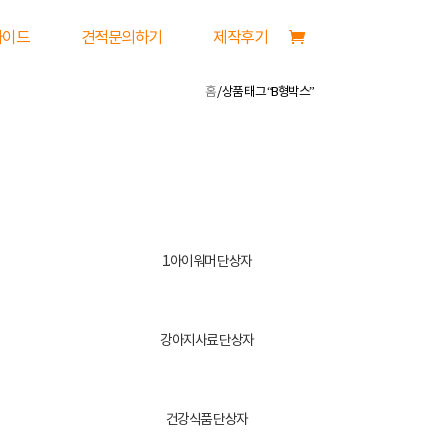
가이드
견적문의하기
제작후기
홈
/ 상품 태그 “B형박스”
1.아이워머 단상자
강아지사료 단상자
건강식품 단상자