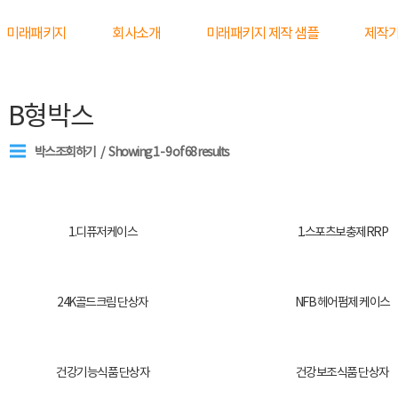
미래패키지
회사소개
미래패키지 제작 샘플
제작
B형박스
박스조회하기
Showing 1 - 9 of 68 results
1.디퓨저케이스
1.스포츠보충제RRP
24K골드크림 단상자
NFB 헤어펌제 케이스
건강기능식품 단상자
건강보조식품 단상자