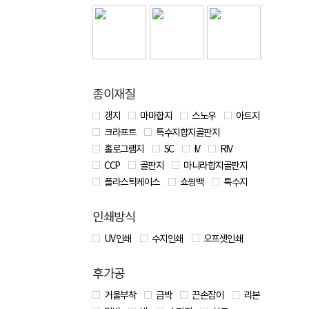
종이재질
갱지
마마합지
스노우
아트지
크라프트
특수지합지골판지
홀로그램지
SC
IV
RIV
CCP
골판지
마니라합지골판지
플라스틱케이스
쇼핑백
특수지
인쇄방식
UV 인쇄
수지인쇄
오프셋인쇄
후가공
거울부착
금박
끈손잡이
리본