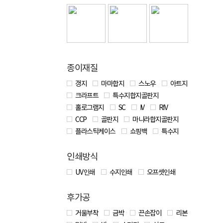
종이재질
갱지
마마합지
스노우
아트지
크라프트
특수지합지골판지
홀로그램지
SC
IV
RIV
CCP
골판지
마니라합지골판지
플라스틱케이스
쇼핑백
특수지
인쇄방식
UV 인쇄
수지인쇄
오프셋인쇄
후가공
거울부착
금박
끈손잡이
리본