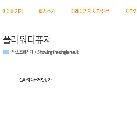
미래패키지
회사소개
미래패키지 제작 샘플
제작
플라워디퓨저
박스조회하기
Showing the single result
플라워디퓨저 단상자