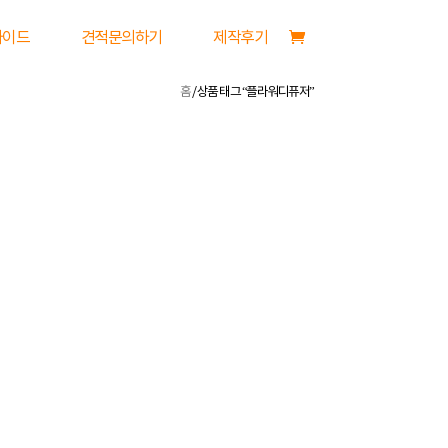
가이드
견적문의하기
제작후기
홈
/ 상품 태그 “플라워디퓨저”