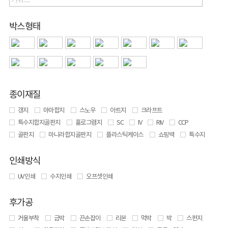
박스형태
종이재질
갱지
마마합지
스노우
아트지
크라프트
특수지합지골판지
홀로그램지
SC
IV
RIV
CCP
골판지
마니라합지골판지
플라스틱케이스
쇼핑백
특수지
인쇄방식
UV 인쇄
수지인쇄
오프셋인쇄
후가공
거울부착
금박
끈손잡이
리본
먹박
박
스펀지