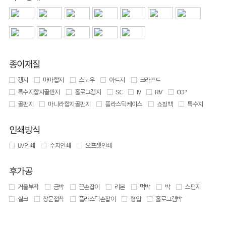
종이재질
갱지
마마합지
스노우
아트지
크라프트
특수지합지골판지
홀로그램지
SC
IV
RIV
CCP
골판지
마니라합지골판지
플라스틱케이스
쇼핑백
특수지
인쇄방식
UV 인쇄
수지인쇄
오프셋인쇄
후가공
거울부착
금박
끈손잡이
리본
먹박
박
스펀지
실크
창문접착
플라스틱손잡이
형압
홀로그램박