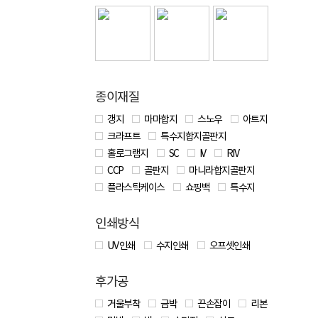
종이재질
갱지
마마합지
스노우
아트지
크라프트
특수지합지골판지
홀로그램지
SC
IV
RIV
CCP
골판지
마니라합지골판지
플라스틱케이스
쇼핑백
특수지
인쇄방식
UV 인쇄
수지인쇄
오프셋인쇄
후가공
거울부착
금박
끈손잡이
리본