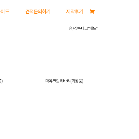
가이드
견적문의하기
제작후기
홈
/ 상품 태그 “패드”
)
마유크림싸바리(화장품)