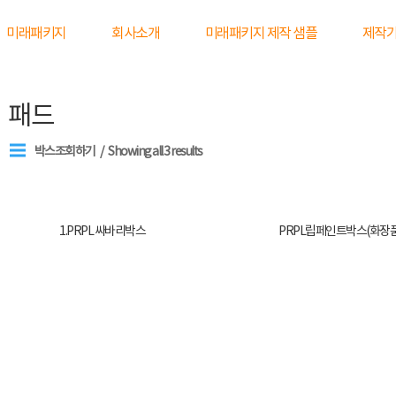
미래패키지
회사소개
미래패키지 제작 샘플
제작
패드
박스조회하기
Showing all 3 results
1.PRPL 싸바리박스
PRPL립페인트박스(화장품