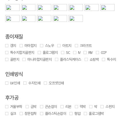
종이재질
갱지
마마합지
스노우
아트지
크라프트
특수지합지골판지
홀로그램지
SC
IV
RIV
CCP
골판지
마니라합지골판지
플라스틱케이스
쇼핑백
특수지
인쇄방식
UV 인쇄
수지인쇄
오프셋인쇄
후가공
거울부착
금박
끈손잡이
리본
먹박
박
스펀지
실크
창문접착
플라스틱손잡이
형압
홀로그램박