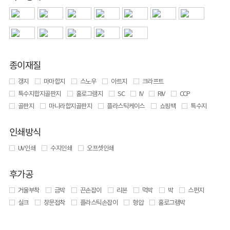
종이재질
갱지
마마합지
스노우
아트지
크라프트
특수지합지골판지
홀로그램지
SC
IV
RIV
CCP
골판지
마니라합지골판지
플라스틱케이스
쇼핑백
특수지
인쇄방식
UV 인쇄
수지인쇄
오프셋인쇄
후가공
거울부착
금박
끈손잡이
리본
먹박
박
스펀지
실크
창문접착
플라스틱손잡이
형압
홀로그램박