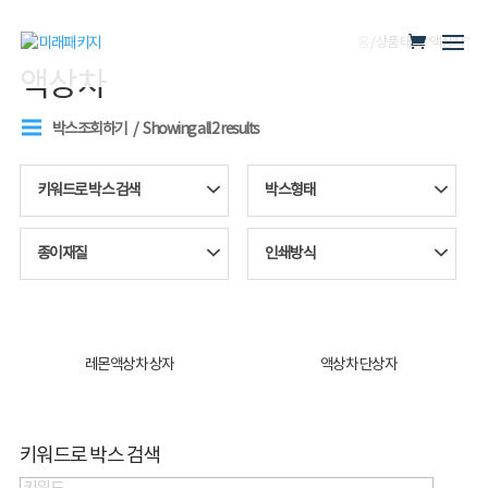
홈
/ 상품 태그 “액상차”
액상차
박스조회하기
Showing all 2 results
키워드로 박스 검색
박스형태
종이재질
인쇄방식
레몬액상차 상자
액상차 단상자
키워드로 박스 검색