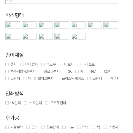
박스형태
종이재질
갱지
마마합지
스노우
아트지
크라프트
특수지합지골판지
홀로그램지
SC
IV
RIV
CCP
골판지
마니라합지골판지
플라스틱케이스
쇼핑백
특수지
인쇄방식
UV 인쇄
수지인쇄
오프셋인쇄
후가공
거울부착
금박
끈손잡이
리본
먹박
박
스펀지