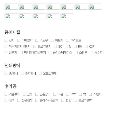
종이재질
갱지
마마합지
스노우
아트지
크라프트
특수지합지골판지
홀로그램지
SC
IV
RIV
CCP
골판지
마니라합지골판지
플라스틱케이스
쇼핑백
특수지
인쇄방식
UV 인쇄
수지인쇄
오프셋인쇄
후가공
거울부착
금박
끈손잡이
리본
먹박
박
스펀지
실크
창문접착
플라스틱손잡이
형압
홀로그램박