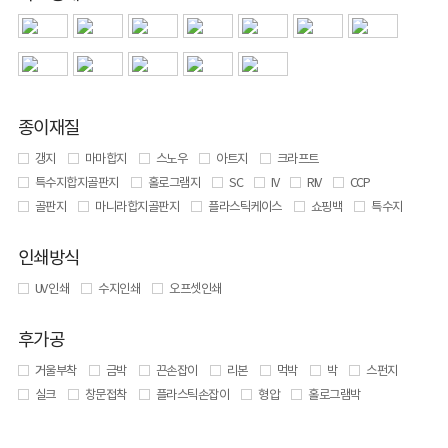
종이재질
갱지
마마합지
스노우
아트지
크라프트
특수지합지골판지
홀로그램지
SC
IV
RIV
CCP
골판지
마니라합지골판지
플라스틱케이스
쇼핑백
특수지
인쇄방식
UV 인쇄
수지인쇄
오프셋인쇄
후가공
거울부착
금박
끈손잡이
리본
먹박
박
스펀지
실크
창문접착
플라스틱손잡이
형압
홀로그램박