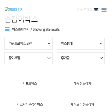
홈
/ 상품 태그 “손잡이박스”
손잡이박스
박스조회하기
Showing all 9 results
키워드로 박스 검색
박스형태
종이재질
후가공
기프트박스
레종 선물상자
믹스커피 손잡이박스
새싹보리 선물상자