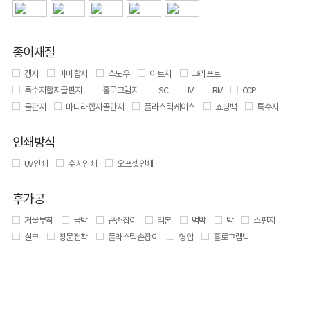
종이재질
갱지
마마합지
스노우
아트지
크라프트
특수지합지골판지
홀로그램지
SC
IV
RIV
CCP
골판지
마니라합지골판지
플라스틱케이스
쇼핑백
특수지
인쇄방식
UV 인쇄
수지인쇄
오프셋인쇄
후가공
거울부착
금박
끈손잡이
리본
먹박
박
스펀지
실크
창문접착
플라스틱손잡이
형압
홀로그램박