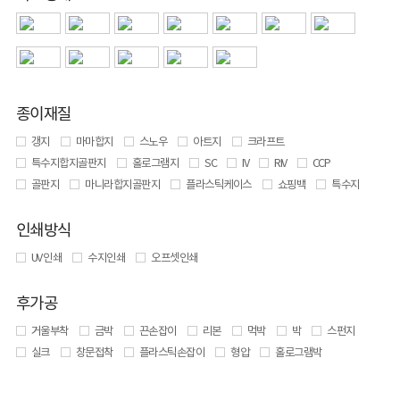
종이재질
갱지
마마합지
스노우
아트지
크라프트
특수지합지골판지
홀로그램지
SC
IV
RIV
CCP
골판지
마니라합지골판지
플라스틱케이스
쇼핑백
특수지
인쇄방식
UV 인쇄
수지인쇄
오프셋인쇄
후가공
거울부착
금박
끈손잡이
리본
먹박
박
스펀지
실크
창문접착
플라스틱손잡이
형압
홀로그램박