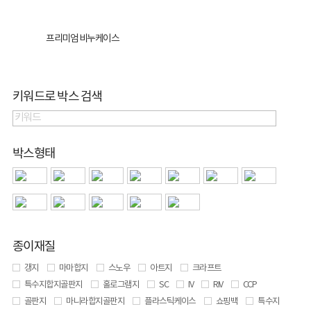
프리미엄 비누케이스
키워드로 박스 검색
박스형태
종이재질
갱지
마마합지
스노우
아트지
크라프트
특수지합지골판지
홀로그램지
SC
IV
RIV
CCP
골판지
마니라합지골판지
플라스틱케이스
쇼핑백
특수지