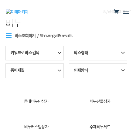
홈
/ 상품 태그 “비누”
비누
박스조회하기
Showing all 5 results
키워드로 박스 검색
박스형태
종이재질
인쇄방식
등대비누단상자
비누선물상자
비누커스텀상자
수제비누세트