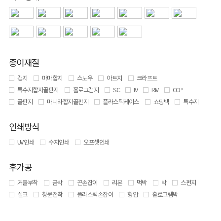
종이재질
갱지
마마합지
스노우
아트지
크라프트
특수지합지골판지
홀로그램지
SC
IV
RIV
CCP
골판지
마니라합지골판지
플라스틱케이스
쇼핑백
특수지
인쇄방식
UV 인쇄
수지인쇄
오프셋인쇄
후가공
거울부착
금박
끈손잡이
리본
먹박
박
스펀지
실크
창문접착
플라스틱손잡이
형압
홀로그램박