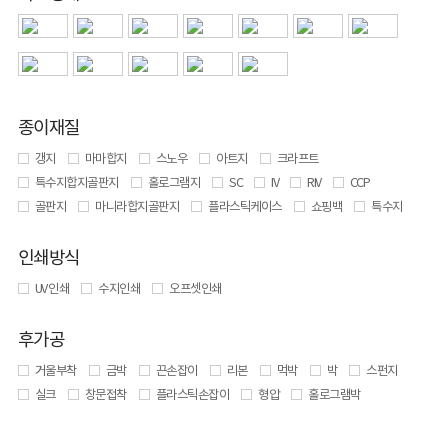
종이재질
갱지
마마합지
스노우
아트지
크라프트
특수지합지골판지
홀로그램지
SC
IV
RIV
CCP
골판지
마니라합지골판지
플라스틱케이스
쇼핑백
특수지
인쇄방식
UV 인쇄
수지인쇄
오프셋인쇄
후가공
거울부착
금박
끈손잡이
리본
먹박
박
스펀지
실크
창문접착
플라스틱손잡이
형압
홀로그램박