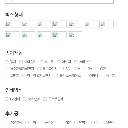
박스형태
종이재질
갱지
마마합지
스노우
아트지
크라프트
특수지합지골판지
홀로그램지
SC
IV
RIV
CCP
골판지
마니라합지골판지
플라스틱케이스
쇼핑백
특수지
인쇄방식
UV 인쇄
수지인쇄
오프셋인쇄
후가공
거울부착
금박
끈손잡이
리본
먹박
박
스펀지