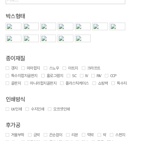
박스형태
종이재질
갱지
마마합지
스노우
아트지
크라프트
특수지합지골판지
홀로그램지
SC
IV
RIV
CCP
골판지
마니라합지골판지
플라스틱케이스
쇼핑백
특수지
인쇄방식
UV 인쇄
수지인쇄
오프셋인쇄
후가공
거울부착
금박
끈손잡이
리본
먹박
박
스펀지