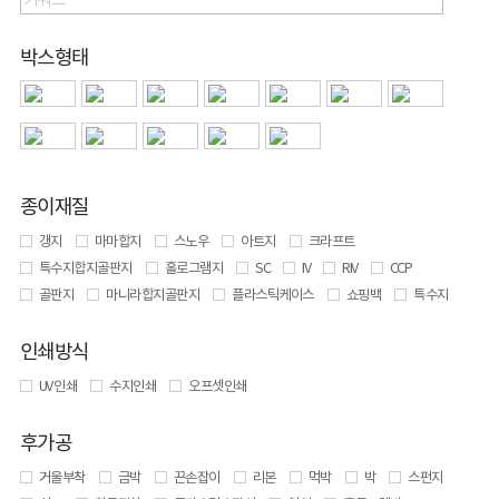
박스형태
종이재질
갱지
마마합지
스노우
아트지
크라프트
특수지합지골판지
홀로그램지
SC
IV
RIV
CCP
골판지
마니라합지골판지
플라스틱케이스
쇼핑백
특수지
인쇄방식
UV 인쇄
수지인쇄
오프셋인쇄
후가공
거울부착
금박
끈손잡이
리본
먹박
박
스펀지