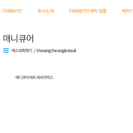
미래패키지
회사소개
미래패키지 제작 샘플
제작
매니큐어
박스조회하기
Showing the single result
매니큐어세트 싸바리박스