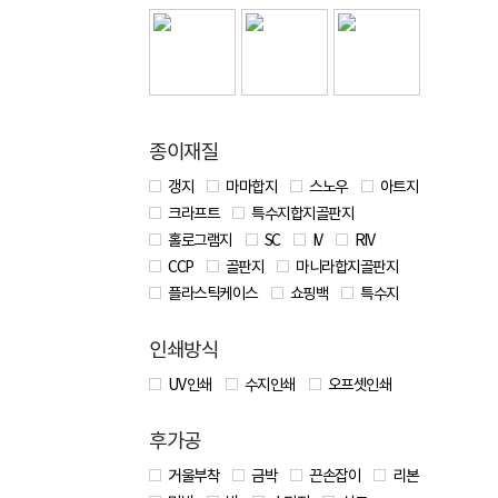
종이재질
갱지
마마합지
스노우
아트지
크라프트
특수지합지골판지
홀로그램지
SC
IV
RIV
CCP
골판지
마니라합지골판지
플라스틱케이스
쇼핑백
특수지
인쇄방식
UV 인쇄
수지인쇄
오프셋인쇄
후가공
거울부착
금박
끈손잡이
리본