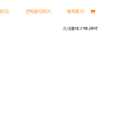
가이드
견적문의하기
제작후기
홈
/ 상품 태그 “매니큐어”