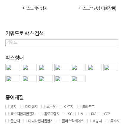
마스크팩 단상자
마스크팩 단상자(화장품)
키워드로 박스 검색
박스형태
종이재질
갱지
마마합지
스노우
아트지
크라프트
특수지합지골판지
홀로그램지
SC
IV
RIV
CCP
골판지
마니라합지골판지
플라스틱케이스
쇼핑백
특수지