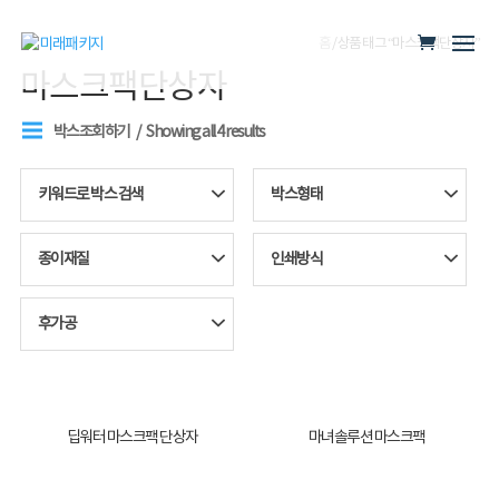
홈
/ 상품 태그 “마스크팩단상자”
마스크팩단상자
박스조회하기
Showing all 4 results
키워드로 박스 검색
박스형태
종이재질
인쇄방식
후가공
딥워터 마스크팩 단상자
마녀솔루션 마스크팩