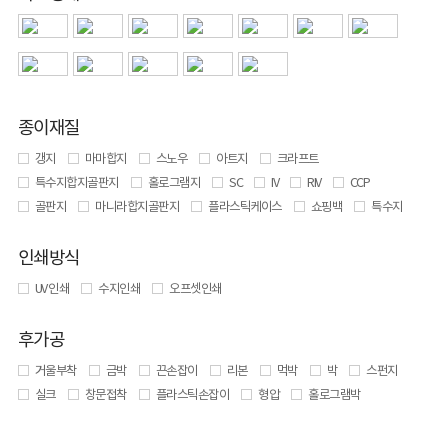
종이재질
갱지
마마합지
스노우
아트지
크라프트
특수지합지골판지
홀로그램지
SC
IV
RIV
CCP
골판지
마니라합지골판지
플라스틱케이스
쇼핑백
특수지
인쇄방식
UV 인쇄
수지인쇄
오프셋인쇄
후가공
거울부착
금박
끈손잡이
리본
먹박
박
스펀지
실크
창문접착
플라스틱손잡이
형압
홀로그램박