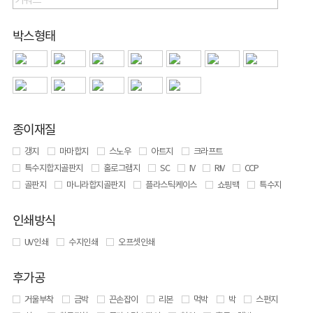
박스형태
종이재질
갱지
마마합지
스노우
아트지
크라프트
특수지합지골판지
홀로그램지
SC
IV
RIV
CCP
골판지
마니라합지골판지
플라스틱케이스
쇼핑백
특수지
인쇄방식
UV 인쇄
수지인쇄
오프셋인쇄
후가공
거울부착
금박
끈손잡이
리본
먹박
박
스펀지