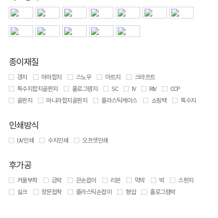
종이재질
갱지
마마합지
스노우
아트지
크라프트
특수지합지골판지
홀로그램지
SC
IV
RIV
CCP
골판지
마니라합지골판지
플라스틱케이스
쇼핑백
특수지
인쇄방식
UV 인쇄
수지인쇄
오프셋인쇄
후가공
거울부착
금박
끈손잡이
리본
먹박
박
스펀지
실크
창문접착
플라스틱손잡이
형압
홀로그램박