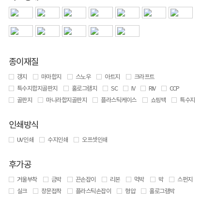
종이재질
갱지
마마합지
스노우
아트지
크라프트
특수지합지골판지
홀로그램지
SC
IV
RIV
CCP
골판지
마니라합지골판지
플라스틱케이스
쇼핑백
특수지
인쇄방식
UV 인쇄
수지인쇄
오프셋인쇄
후가공
거울부착
금박
끈손잡이
리본
먹박
박
스펀지
실크
창문접착
플라스틱손잡이
형압
홀로그램박