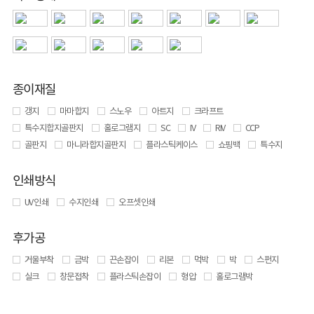
종이재질
갱지
마마합지
스노우
아트지
크라프트
특수지합지골판지
홀로그램지
SC
IV
RIV
CCP
골판지
마니라합지골판지
플라스틱케이스
쇼핑백
특수지
인쇄방식
UV 인쇄
수지인쇄
오프셋인쇄
후가공
거울부착
금박
끈손잡이
리본
먹박
박
스펀지
실크
창문접착
플라스틱손잡이
형압
홀로그램박