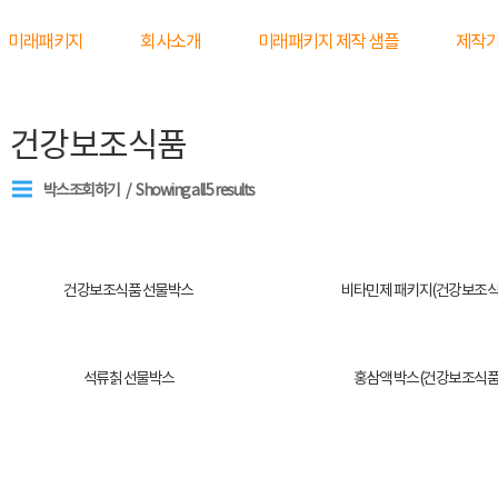
미래패키지
회사소개
미래패키지 제작 샘플
제작
건강보조식품
박스조회하기
Showing all 5 results
건강보조식품 선물박스
비타민제 패키지(건강보조식
석류칡 선물박스
홍삼액 박스(건강보조식품