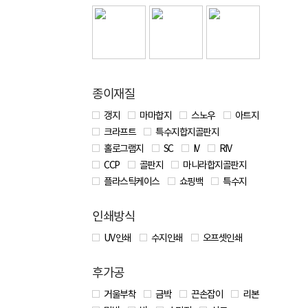
종이재질
갱지
마마합지
스노우
아트지
크라프트
특수지합지골판지
홀로그램지
SC
IV
RIV
CCP
골판지
마니라합지골판지
플라스틱케이스
쇼핑백
특수지
인쇄방식
UV 인쇄
수지인쇄
오프셋인쇄
후가공
거울부착
금박
끈손잡이
리본