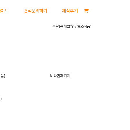
가이드
견적문의하기
제작후기
홈
/ 상품 태그 “건강보조식품”
품)
비타민패키지
)